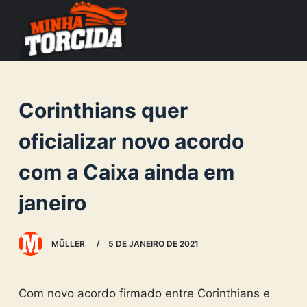
S
k
i
p
t
Corinthians quer
o
c
oficializar novo acordo
o
com a Caixa ainda em
n
t
janeiro
e
n
MÜLLER
5 DE JANEIRO DE 2021
t
Com novo acordo firmado entre Corinthians e