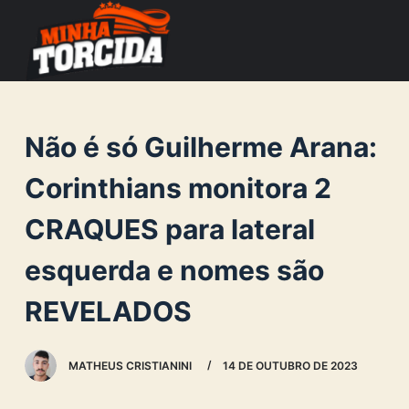
S
k
i
p
t
Não é só Guilherme Arana:
o
c
Corinthians monitora 2
o
CRAQUES para lateral
n
t
esquerda e nomes são
e
n
REVELADOS
t
MATHEUS CRISTIANINI
14 DE OUTUBRO DE 2023