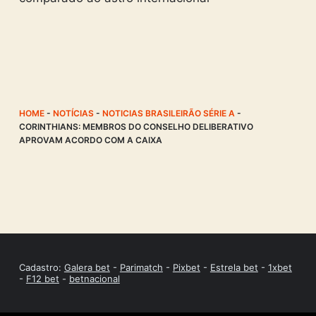
HOME
-
NOTÍCIAS
-
NOTICIAS BRASILEIRÃO SÉRIE A
-
CORINTHIANS: MEMBROS DO CONSELHO DELIBERATIVO
APROVAM ACORDO COM A CAIXA
Cadastro:
Galera bet
-
Parimatch
-
Pixbet
-
Estrela bet
-
1xbet
-
F12 bet
-
betnacional