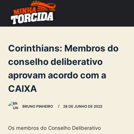
S
k
i
p
t
Corinthians: Membros do
o
c
conselho deliberativo
o
aprovam acordo com a
n
t
CAIXA
e
n
BRUNO PINHEIRO
28 DE JUNHO DE 2022
t
Os membros do Conselho Deliberativo