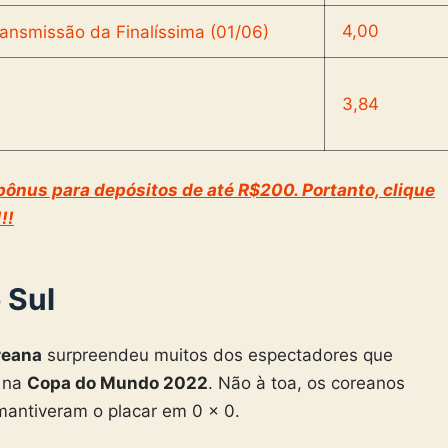
4,00
3,84
ônus para depósitos de até R$200. Portanto, clique
!!
 Sul
reana
surpreendeu muitos dos espectadores que
na
Copa do Mundo 2022
. Não à toa, os coreanos
antiveram o placar em 0 x 0.