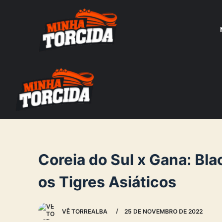
S
k
i
p
t
o
c
o
n
t
e
Coreia do Sul x Gana: Bla
n
os Tigres Asiáticos
t
VÊ TORREALBA
25 DE NOVEMBRO DE 2022