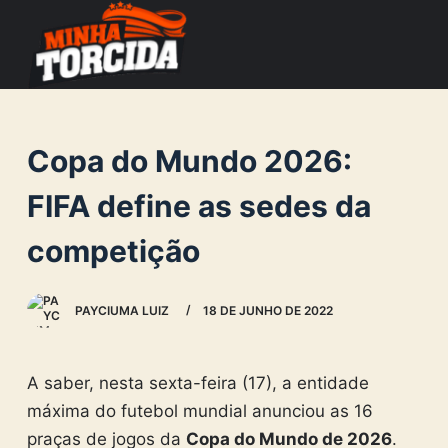
S
k
i
p
t
Copa do Mundo 2026:
o
c
FIFA define as sedes da
o
competição
n
t
e
PAYCIUMA LUIZ
18 DE JUNHO DE 2022
n
t
A saber, nesta sexta-feira (17), a entidade
máxima do futebol mundial anunciou as 16
praças de jogos da
Copa do Mundo de 2026
.