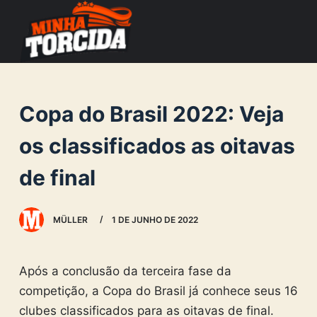
S
k
i
p
t
Copa do Brasil 2022: Veja
o
c
os classificados as oitavas
o
de final
n
t
e
MÜLLER
1 DE JUNHO DE 2022
n
t
Após a conclusão da terceira fase da
competição, a Copa do Brasil já conhece seus 16
clubes classificados para as oitavas de final.