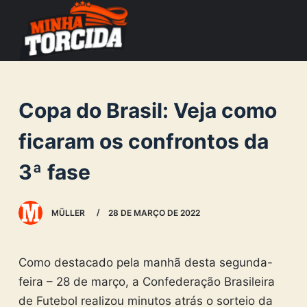
S
k
i
p
t
Copa do Brasil: Veja como
o
c
ficaram os confrontos da
o
3ª fase
n
t
e
MÜLLER
28 DE MARÇO DE 2022
n
t
Como destacado pela manhã desta segunda-
feira – 28 de março, a Confederação Brasileira
de Futebol realizou minutos atrás o sorteio da