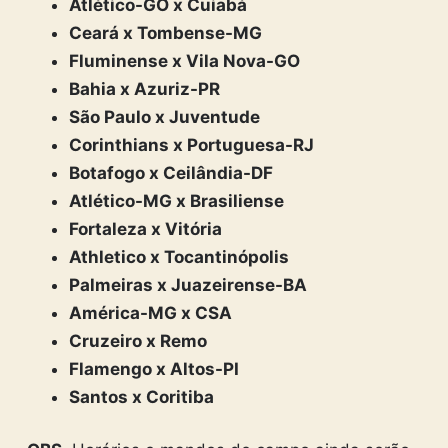
Atlético-GO x Cuiabá
Ceará x Tombense-MG
Fluminense x Vila Nova-GO
Bahia x Azuriz-PR
São Paulo x Juventude
Corinthians x Portuguesa-RJ
Botafogo x Ceilândia-DF
Atlético-MG x Brasiliense
Fortaleza x Vitória
Athletico x Tocantinópolis
Palmeiras x Juazeirense-BA
América-MG x CSA
Cruzeiro x Remo
Flamengo x Altos-PI
Santos x Coritiba