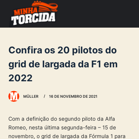
S
k
i
p
t
Confira os 20 pilotos do
o
c
grid de largada da F1 em
o
2022
n
t
e
MÜLLER
16 DE NOVEMBRO DE 2021
n
t
Com a definição do segundo piloto da Alfa
Romeo, nesta última segunda-feira – 15 de
novembro, o grid de largada da Fórmula 1 para