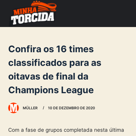
S
k
i
p
t
Confira os 16 times
o
c
classificados para as
o
oitavas de final da
n
t
Champions League
e
n
MÜLLER
10 DE DEZEMBRO DE 2020
t
Com a fase de grupos completada nesta última