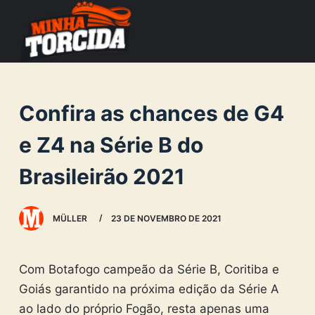
S
k
i
p
t
Confira as chances de G4
o
c
e Z4 na Série B do
o
Brasileirão 2021
n
t
e
MÜLLER
23 DE NOVEMBRO DE 2021
n
t
Com Botafogo campeão da Série B, Coritiba e
Goiás garantido na próxima edição da Série A
ao lado do próprio Fogão, resta apenas uma