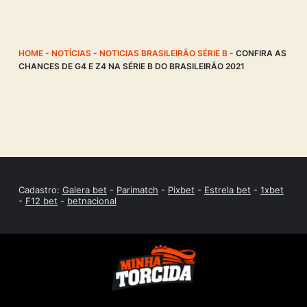
HOME
-
NOTÍCIAS
-
NOTICIAS BRASILEIRÃO SÉRIE B
-
CONFIRA AS
CHANCES DE G4 E Z4 NA SÉRIE B DO BRASILEIRÃO 2021
Cadastro:
Galera bet
-
Parimatch
-
Pixbet
-
Estrela bet
-
1xbet
-
F12 bet
-
betnacional