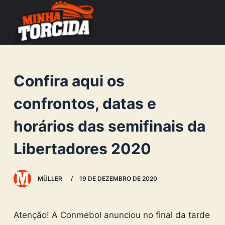
S
k
i
p
t
Confira aqui os
o
c
confrontos, datas e
o
horários das semifinais da
n
t
Libertadores 2020
e
n
MÜLLER
19 DE DEZEMBRO DE 2020
t
Atenção! A Conmebol anunciou no final da tarde