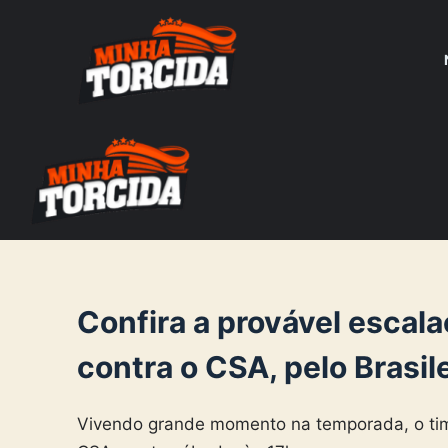
S
k
i
p
t
o
c
o
n
t
e
Confira a provável escala
n
contra o CSA, pelo Brasil
t
Vivendo grande momento na temporada, o ti