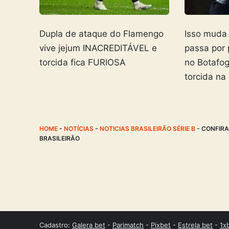
Dupla de ataque do Flamengo
Isso muda
vive jejum INACREDITÁVEL e
passa por
torcida fica FURIOSA
no Botafo
torcida na
HOME
-
NOTÍCIAS
-
NOTICIAS BRASILEIRÃO SÉRIE B
-
CONFIRA
BRASILEIRÃO
Cadastro:
Galera bet
-
Parimatch
-
Pixbet
-
Estrela bet
-
1x