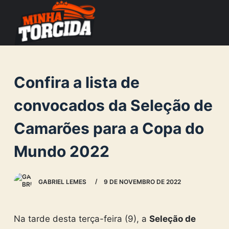
S
k
i
p
t
Confira a lista de
o
c
convocados da Seleção de
o
Camarões para a Copa do
n
t
Mundo 2022
e
n
GABRIEL LEMES
9 DE NOVEMBRO DE 2022
t
Na tarde desta terça-feira (9), a
Seleção de