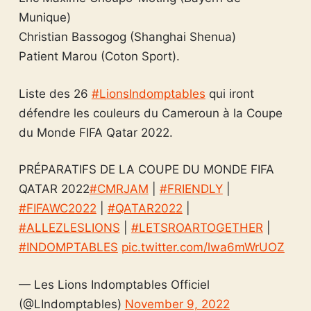
Munique)
Christian Bassogog (Shanghai Shenua)
Patient Marou (Coton Sport).
Liste des 26
#LionsIndomptables
qui iront
défendre les couleurs du Cameroun à la Coupe
du Monde FIFA Qatar 2022.
PRÉPARATIFS DE LA COUPE DU MONDE FIFA
QATAR 2022
#CMRJAM
|
#FRIENDLY
|
#FIFAWC2022
|
#QATAR2022
|
#ALLEZLESLIONS
|
#LETSROARTOGETHER
|
#INDOMPTABLES
pic.twitter.com/lwa6mWrUOZ
— Les Lions Indomptables Officiel
(@LIndomptables)
November 9, 2022