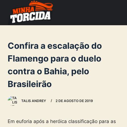
S
k
i
p
t
Confira a escalação do
o
c
Flamengo para o duelo
o
contra o Bahia, pelo
n
t
Brasileirão
e
n
TALIS ANDREY
2 DE AGOSTO DE 2019
t
Em euforia após a heróica classificação para as