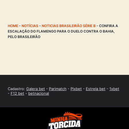
HOME
-
NOTÍCIAS
-
NOTICIAS BRASILEIRÃO SÉRIE B
-
CONFIRA A
ESCALAÇÃO DO FLAMENGO PARA O DUELO CONTRA O BAHIA,
PELO BRASILEIRÃO
Cadastro:
Galera bet
-
Parimatch
-
Pixbet
-
Estrela bet
-
1xbet
-
F12 bet
-
betnacional