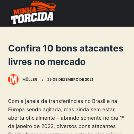
S
k
i
p
t
Confira 10 bons atacantes
o
c
livres no mercado
o
n
MÜLLER
29 DE DEZEMBRO DE 2021
t
e
n
Com a janela de transferências no Brasil e na
t
Europa sendo agitada, mas ainda sem estar
aberta oficialmente – abrindo somente no dia 1º
de janeiro de 2022, diversos bons atacantes