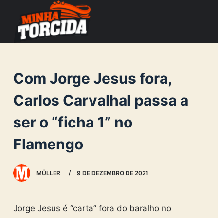
S
k
i
p
t
Com Jorge Jesus fora,
o
c
Carlos Carvalhal passa a
o
ser o “ficha 1” no
n
t
Flamengo
e
n
MÜLLER
9 DE DEZEMBRO DE 2021
t
Jorge Jesus é “carta” fora do baralho no