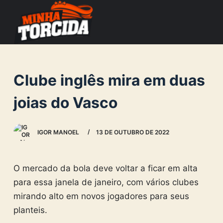
S
k
i
p
t
Clube inglês mira em duas
o
c
joias do Vasco
o
n
IGOR MANOEL
13 DE OUTUBRO DE 2022
t
e
n
O mercado da bola deve voltar a ficar em alta
t
para essa janela de janeiro, com vários clubes
mirando alto em novos jogadores para seus
planteis.