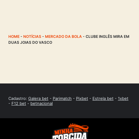
HOME
-
NOTÍCIAS
-
MERCADO DA BOLA
-
CLUBE INGLÊS MIRA EM
DUAS JOIAS DO VASCO
Cadastro:
Galera bet
-
Parimatch
-
Pixbet
-
Estrela bet
-
1xbet
-
F12 bet
-
betnacional