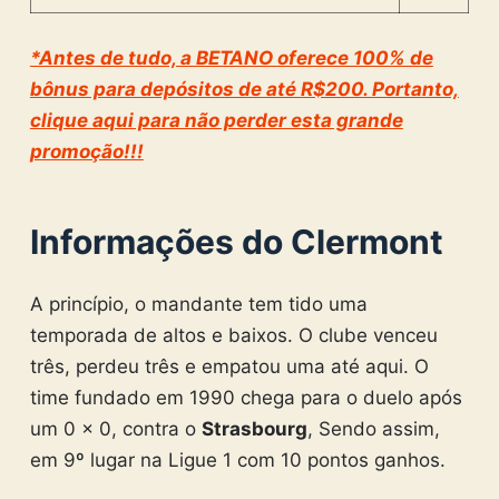
*Antes de tudo, a BETANO oferece 100% de
bônus para depósitos de até R$200. Portanto,
clique aqui para não perder esta grande
promoção!!!
Informações do Clermont
A princípio, o mandante tem tido uma
temporada de altos e baixos. O clube venceu
três, perdeu três e empatou uma até aqui. O
time fundado em 1990 chega para o duelo após
um 0 x 0, contra o
Strasbourg
, Sendo assim,
em 9º lugar na Ligue 1 com 10 pontos ganhos.