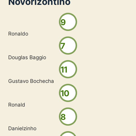
Novorizontino
9
Ronaldo
7
Douglas Baggio
11
Gustavo Bochecha
10
Ronald
8
Danielzinho