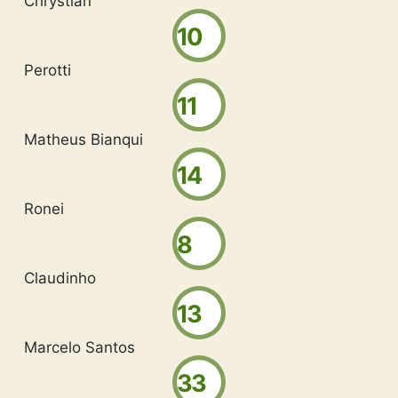
Chrystian
10
Perotti
11
Matheus Bianqui
14
Ronei
8
Claudinho
13
Marcelo Santos
33