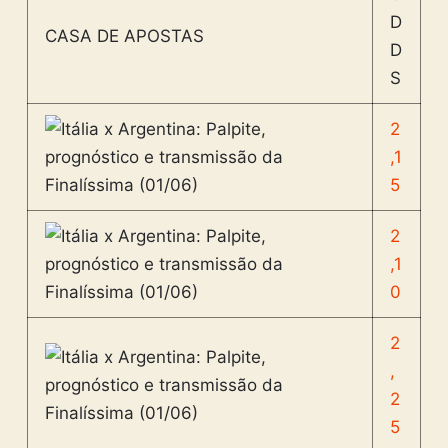
D
CASA DE APOSTAS
D
S
2
,1
5
2
,1
0
2
,
2
5