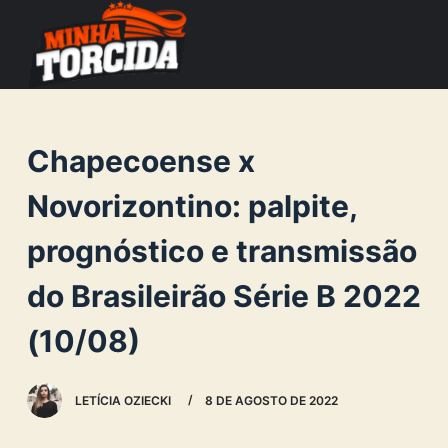
S
k
i
p
t
Chapecoense x
o
c
Novorizontino: palpite,
o
prognóstico e transmissão
n
t
do Brasileirão Série B 2022
e
n
(10/08)
t
LETÍCIA OZIECKI
8 DE AGOSTO DE 2022