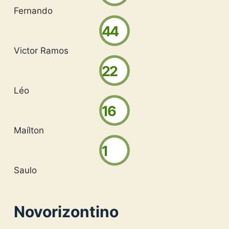
Fernando
44
Victor Ramos
22
Léo
16
Maílton
1
Saulo
Novorizontino