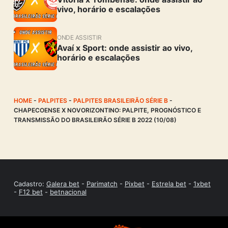
vivo, horário e escalações
ONDE ASSISTIR
Avaí x Sport: onde assistir ao vivo,
horário e escalações
HOME
-
PALPITES
-
PALPITES BRASILEIRÃO SÉRIE B
-
CHAPECOENSE X NOVORIZONTINO: PALPITE, PROGNÓSTICO E
TRANSMISSÃO DO BRASILEIRÃO SÉRIE B 2022 (10/08)
Cadastro:
Galera bet
-
Parimatch
-
Pixbet
-
Estrela bet
-
1xbet
-
F12 bet
-
betnacional