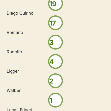
19
Diego Quirino
17
Romário
3
Rodolfo
4
Ligger
2
Walber
1
Lucas Frigeri