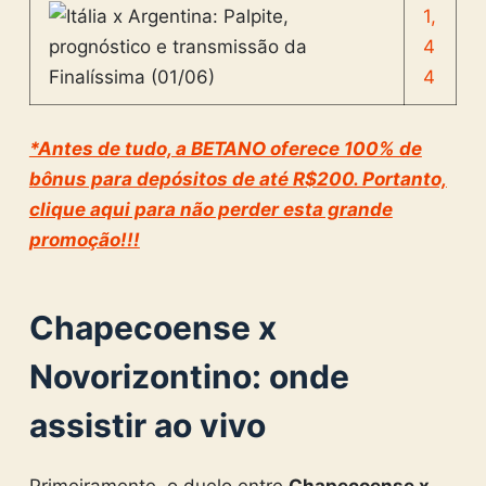
1,
4
4
*Antes de tudo, a BETANO oferece 100% de
bônus para depósitos de até R$200. Portanto,
clique aqui para não perder esta grande
promoção!!!
Chapecoense x
Novorizontino
: onde
assistir ao vivo
Primeiramente, o duelo entre
Chapecoense x