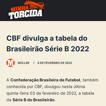
S
k
i
p
t
CBF divulga a tabela do
o
c
Brasileirão Série B 2022
o
n
MÜLLER
4 DE FEVEREIRO DE 2022
t
e
n
A
Confederação Brasileira de Futebol
, também
t
conhecida por CBF, divulgou nesta última
quinta-feira 03 de fevereiro de 2022, a tabela
da
Série B do Brasileirão
.