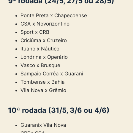
9ª rodada (24/5, 27/5 ou 28/5)
Ponte Preta x Chapecoense
CSA x Novorizontino
Sport x CRB
Criciúma x Cruzeiro
Ituano x Náutico
Londrina x Operário
Vasco x Brusque
Sampaio Corrêa x Guarani
Tombense x Bahia
Vila Nova x Grêmio
10ª rodada (31/5, 3/6 ou 4/6)
Guaranix Vila Nova