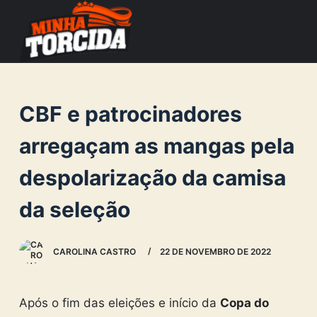
S
k
i
p
t
CBF e patrocinadores
o
c
arregaçam as mangas pela
o
despolarização da camisa
n
t
da seleção
e
n
CAROLINA CASTRO
22 DE NOVEMBRO DE 2022
t
Após o fim das eleições e início da
Copa do