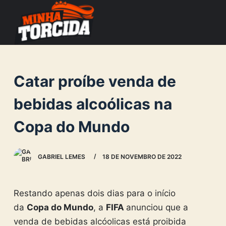
S
k
i
p
t
Catar proíbe venda de
o
c
bebidas alcoólicas na
o
Copa do Mundo
n
t
e
GABRIEL LEMES
18 DE NOVEMBRO DE 2022
n
t
Restando apenas dois dias para o início
da
Copa do Mundo
, a
FIFA
anunciou que a
venda de bebidas alcóolicas está proibida