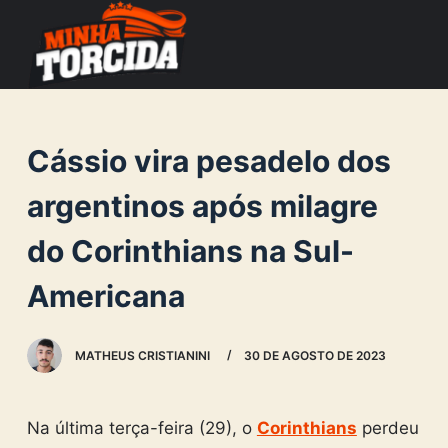
S
k
i
p
t
Cássio vira pesadelo dos
o
c
argentinos após milagre
o
do Corinthians na Sul-
n
t
Americana
e
n
MATHEUS CRISTIANINI
30 DE AGOSTO DE 2023
t
Na última terça-feira (29), o
Corinthians
perdeu