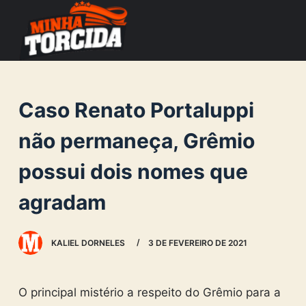
S
k
i
p
t
Caso Renato Portaluppi
o
c
não permaneça, Grêmio
o
possui dois nomes que
n
t
agradam
e
n
KALIEL DORNELES
3 DE FEVEREIRO DE 2021
t
O principal mistério a respeito do Grêmio para a