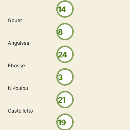
14
Gouet
8
Anguissa
24
Ebosse
3
N’Koulou
21
Castelletto
19