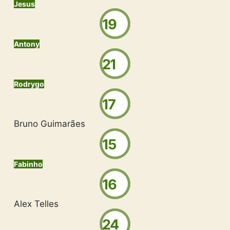
Jesus
19
Antony
21
Rodrygo
17
Bruno Guimarães
15
Fabinho
16
Alex Telles
24