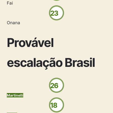
Fai
23
Onana
Provável
escalação Brasil
26
Martinelli
18