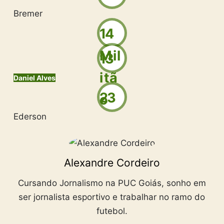
Bremer
14
M i l
13
i t ã
Daniel Alves
23
o
Ederson
Alexandre Cordeiro
Cursando Jornalismo na PUC Goiás, sonho em
ser jornalista esportivo e trabalhar no ramo do
futebol.