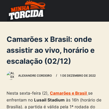
S
k
i
p
t
Camarões x Brasil: onde
o
c
assistir ao vivo, horário e
o
escalação (02/12)
n
t
e
ALEXANDRE CORDEIRO
1 DE DEZEMBRO DE 2022
n
t
Nesta sexta-feira (2),
Camarões e Brasil
se
enfrentam no
Lusail Stadium
às 16h (horário de
Brasília). a partida é válida pela 1ª rodada do