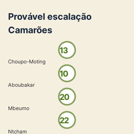
Provável escalação
Camarões
13
Choupo-Moting
10
Aboubakar
20
Mbeumo
22
Ntcham