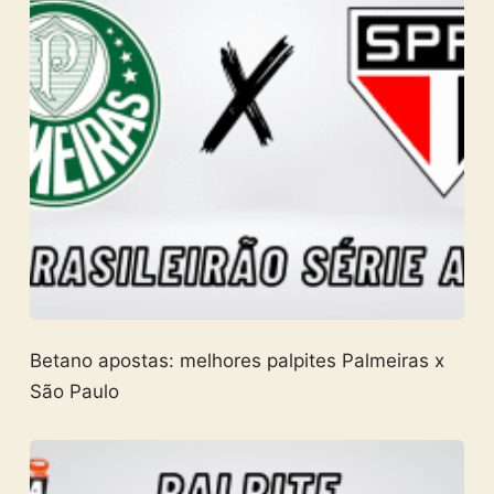
Betano apostas: melhores palpites Palmeiras x
São Paulo