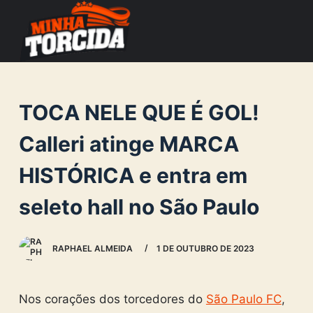
S
k
i
p
t
TOCA NELE QUE É GOL!
o
c
Calleri atinge MARCA
o
HISTÓRICA e entra em
n
t
seleto hall no São Paulo
e
n
RAPHAEL ALMEIDA
1 DE OUTUBRO DE 2023
t
Nos corações dos torcedores do
São Paulo FC
,