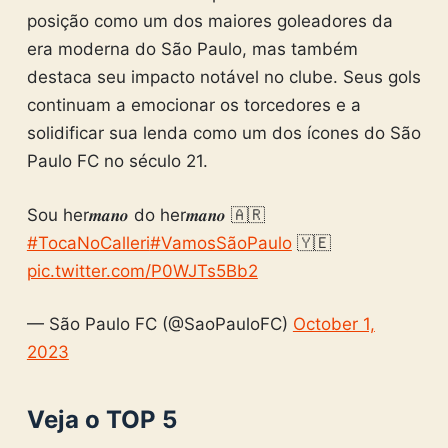
posição como um dos maiores goleadores da
era moderna do São Paulo, mas também
destaca seu impacto notável no clube. Seus gols
continuam a emocionar os torcedores e a
solidificar sua lenda como um dos ícones do São
Paulo FC no século 21.
Sou her𝒎𝒂𝒏𝒐 do her𝒎𝒂𝒏𝒐 🇦🇷
#TocaNoCalleri
#VamosSãoPaulo
🇾🇪
pic.twitter.com/P0WJTs5Bb2
— São Paulo FC (@SaoPauloFC)
October 1,
2023
Veja o TOP 5