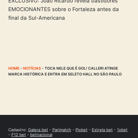
EXCLUSIVO: João Ricardo revela bastidores
EMOCIONANTES sobre o Fortaleza antes da
final da Sul-Americana
HOME
-
NOTÍCIAS
-
TOCA NELE QUE É GOL! CALLERI ATINGE
MARCA HISTÓRICA E ENTRA EM SELETO HALL NO SÃO PAULO
Cadastro:
Galera bet
-
Parimatch
-
Pixbet
-
Estrela bet
-
1xbet
-
F12 bet
-
betnacional