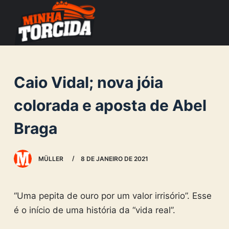
S
k
i
p
t
Caio Vidal; nova jóia
o
c
colorada e aposta de Abel
o
Braga
n
t
e
MÜLLER
8 DE JANEIRO DE 2021
n
t
“Uma pepita de ouro por um valor irrisório”. Esse
é o início de uma história da “vida real”.