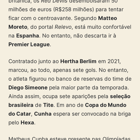
britânica, os
Red Devils
desembolsaram 50
milhões de euros (R$258 milhões) para tentar
ficar com o centroavante. Segundo
Matteo
Moreto
, do portal
Relevo
, está muito confortável
na
Espanha
. No entanto, não descarta ir à
Premier League
.
Contratado junto ao
Hertha Berlim
em 2021,
marcou, ao todo, apenas sete gols. No entanto,
o atleta figurou no banco de reservas do time de
Diego Simeone
pela maior parte da temporada.
Ainda assim, ocupa sete aparições pela
seleção
brasileira
de
Tite
. Em ano de
Copa do Mundo
do Catar
,
Cunha
espera ser convocado na briga
pelo
Hexa
.
Matheus Cunha esteve presente nas Olimpíadas