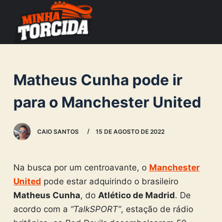
S
k
i
p
t
Matheus Cunha pode ir
o
c
para o Manchester United
o
n
CAIO SANTOS
15 DE AGOSTO DE 2022
t
e
n
Na busca por um centroavante, o
Manchester
t
United
pode estar adquirindo o brasileiro
Matheus Cunha
, do
Atlético de Madrid
. De
acordo com a
“TalkSPORT”
, estação de rádio