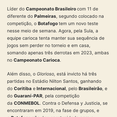
Líder do
Campeonato Brasileiro
com 11 de
diferente do
Palmeiras
, segundo colocado na
competição, o
Botafogo
tem um novo teste
nesse meio de semana. Agora, pela Sula
,
a
equipe carioca tenta manter sua sequência de
jogos sem perder no torneio e em casa,
somando apenas três derrotas em 2023, ambas
no
Campeonato Carioca
.
Além disso, o
Glorioso,
está invicto há três
partidas no Estádio Nilton Santos, ganhando
do
Coritiba
e
Internacional
, pelo
Brasileirão
, e
do
Guaraní-PAR
, pela competição
da
CONMEBOL
. Contra o Defensa y Justicia, se
encontraram em 2019, na fase de grupos, e