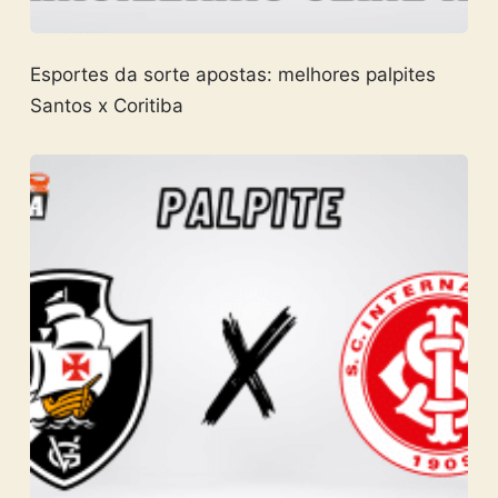
Esportes da sorte apostas: melhores palpites
Santos x Coritiba