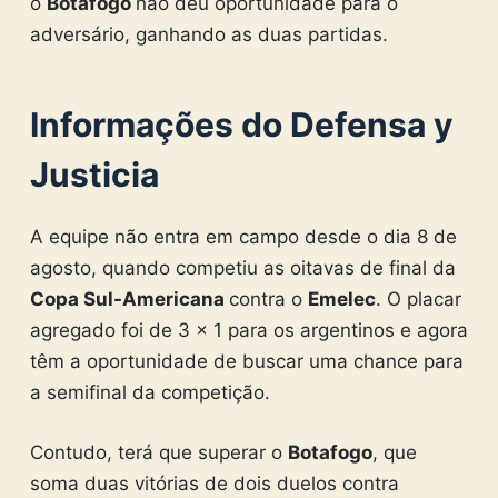
o
Botafogo
não deu oportunidade para o
adversário, ganhando as duas partidas.
Informações do Defensa y
Justicia
A equipe não entra em campo desde o dia 8 de
agosto, quando competiu as oitavas de final da
Copa Sul-Americana
contra o
Emelec
. O placar
agregado foi de 3 x 1 para os argentinos e agora
têm a oportunidade de buscar uma chance para
a semifinal da competição.
Contudo, terá que superar o
Botafogo
, que
soma duas vitórias de dois duelos contra