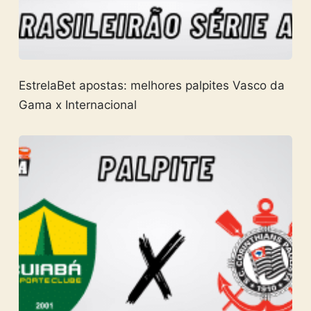
EstrelaBet apostas: melhores palpites Vasco da
Gama x Internacional