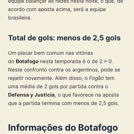
equipe balançar as redes nesta noite, o que, de
acordo com aposta acima, será a equipe
brasileira.
Total de gols: menos de 2,5 gols
Um placar bem comum nas vitórias
do
Botafogo
nesta temporada é o de 2 x 0.
Neste confronto contra os argentinos, pode se
repetir novamente. Além disso, o
Fogão
tem
uma média de 2 gols por partida contra o
Defensa y Justicia
, o que favorece na aposta
que a partida termina com menos de 2,5 gols.
Informações do Botafogo