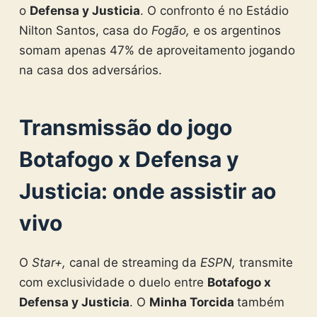
o
Defensa y Justicia
. O confronto é no Estádio
Nilton Santos, casa do
Fogão,
e os argentinos
somam apenas 47% de aproveitamento jogando
na casa dos adversários.
Transmissão do jogo
Botafogo x Defensa y
Justicia: onde assistir ao
vivo
O
Star+,
canal de streaming da
ESPN,
transmite
com exclusividade o duelo entre
Botafogo x
Defensa y Justicia
. O
Minha Torcida
também