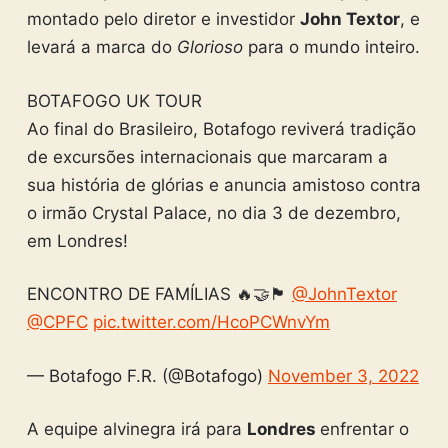
montado pelo diretor e investidor
John Textor
, e
levará a marca do
Glorioso
para o mundo inteiro.
BOTAFOGO UK TOUR
Ao final do Brasileiro, Botafogo reviverá tradição
de excursões internacionais que marcaram a
sua história de glórias e anuncia amistoso contra
o irmão Crystal Palace, no dia 3 de dezembro,
em Londres!
ENCONTRO DE FAMÍLIAS 🔥🤝🏴󠁧󠁢󠁥󠁮󠁧󠁿
@JohnTextor
@CPFC
pic.twitter.com/HcoPCWnvYm
— Botafogo F.R. (@Botafogo)
November 3, 2022
A equipe alvinegra irá para
Londres
enfrentar o