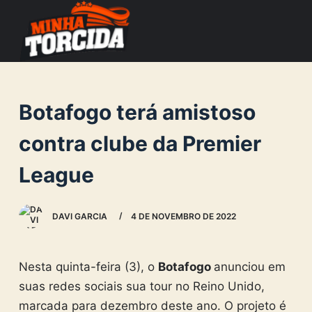
S
k
i
p
t
Botafogo terá amistoso
o
c
contra clube da Premier
o
League
n
t
e
DAVI GARCIA
4 DE NOVEMBRO DE 2022
n
t
Nesta quinta-feira (3), o
Botafogo
anunciou em
suas redes sociais sua tour no Reino Unido,
marcada para dezembro deste ano. O projeto é