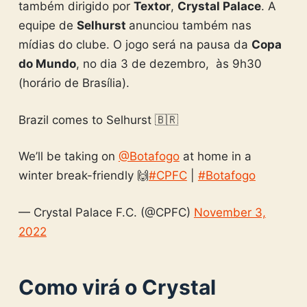
também dirigido por
Textor
,
Crystal Palace
. A
equipe de
Selhurst
anunciou também nas
mídias do clube. O jogo será na pausa da
Copa
do Mundo
, no dia 3 de dezembro, às 9h30
(horário de Brasília).
Brazil comes to Selhurst 🇧🇷
We’ll be taking on
@Botafogo
at home in a
winter break-friendly 🙌
#CPFC
|
#Botafogo
— Crystal Palace F.C. (@CPFC)
November 3,
2022
Como virá o Crystal