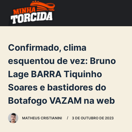
S
k
i
p
t
Confirmado, clima
o
c
esquentou de vez: Bruno
o
Lage BARRA Tiquinho
n
t
Soares e bastidores do
e
n
Botafogo VAZAM na web
t
MATHEUS CRISTIANINI
3 DE OUTUBRO DE 2023