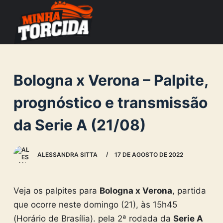
S
k
i
p
t
Bologna x Verona – Palpite,
o
c
prognóstico e transmissão
o
da Serie A (21/08)
n
t
e
ALESSANDRA SITTA
17 DE AGOSTO DE 2022
n
t
Veja os palpites para
Bologna x Verona
, partida
que ocorre neste domingo (21), às 15h45
(Horário de Brasília). pela 2ª rodada da
Serie A