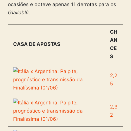
ocasiões e obteve apenas 11 derrotas para os
Gialloblù
.
CH
AN
CASA DE APOSTAS
CE
S
2,2
5
2,3
2