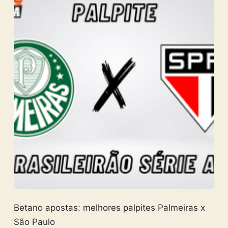
Betano apostas: melhores palpites Palmeiras x
São Paulo