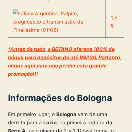
1,5
5
*Antes de tudo, a BETANO oferece 100% de
bônus para depósitos de até R$200. Portanto,
clique aqui para não perder esta grande
promoção!!!
Informações do Bologna
Em primeiro lugar, o
Bologna
vem de uma
derrota para a
Lazio
, na primeira rodada da
Serie A
, pelo placar de 2 x 1. Dessa forma, o