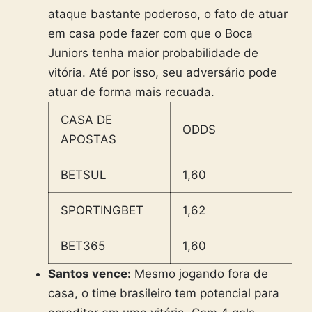
ataque bastante poderoso, o fato de atuar
em casa pode fazer com que o Boca
Juniors tenha maior probabilidade de
vitória. Até por isso, seu adversário pode
atuar de forma mais recuada.
CASA DE
ODDS
APOSTAS
BETSUL
1,60
SPORTINGBET
1,62
BET365
1,60
Santos vence:
Mesmo jogando fora de
casa, o time brasileiro tem potencial para