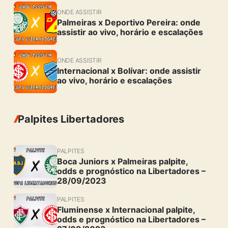
ONDE ASSISTIR
Palmeiras x Deportivo Pereira: onde
assistir ao vivo, horário e escalações
ONDE ASSISTIR
Internacional x Bolívar: onde assistir
ao vivo, horário e escalações
Palpites Libertadores
PALPITES
Boca Juniors x Palmeiras palpite,
odds e prognóstico na Libertadores –
28/09/2023
PALPITES
Fluminense x Internacional palpite,
odds e prognóstico na Libertadores –