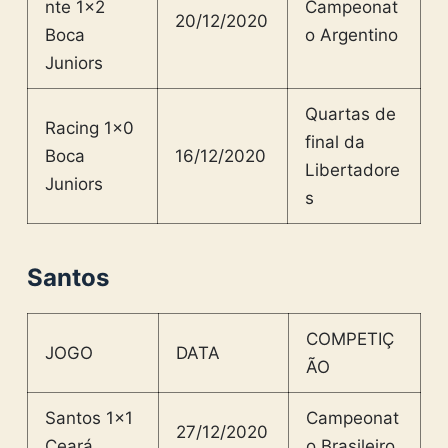
nte 1×2
Campeonat
20/12/2020
Boca
o Argentino
Juniors
Quartas de
Racing 1×0
final da
Boca
16/12/2020
Libertadore
Juniors
s
Santos
COMPETIÇ
JOGO
DATA
ÃO
Santos 1×1
Campeonat
27/12/2020
Ceará
o Brasileiro