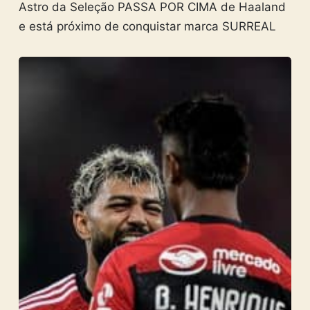
Astro da Seleção PASSA POR CIMA de Haaland
e está próximo de conquistar marca SURREAL