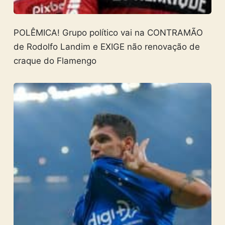
POLÊMICA! Grupo político vai na CONTRAMÃO
de Rodolfo Landim e EXIGE não renovação de
craque do Flamengo