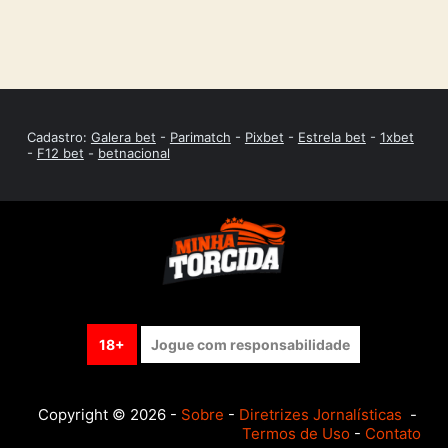
Cadastro:
Galera bet
-
Parimatch
-
Pixbet
-
Estrela bet
-
1xbet
-
F12 bet
-
betnacional
18+
Jogue com responsabilidade
Copyright © 2026 -
Sobre
-
Diretrizes Jornalísticas
-
Termos de Uso
-
Contato