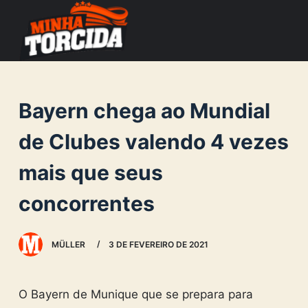
S
k
i
p
t
Bayern chega ao Mundial
o
c
de Clubes valendo 4 vezes
o
mais que seus
n
t
concorrentes
e
n
MÜLLER
3 DE FEVEREIRO DE 2021
t
O Bayern de Munique que se prepara para