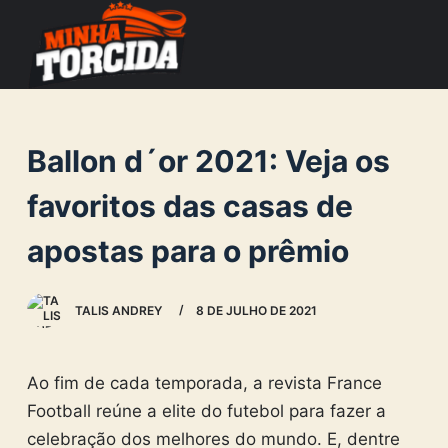
S
k
i
p
t
Ballon d´or 2021: Veja os
o
c
favoritos das casas de
o
apostas para o prêmio
n
t
e
TALIS ANDREY
8 DE JULHO DE 2021
n
t
Ao fim de cada temporada, a revista France
Football reúne a elite do futebol para fazer a
celebração dos melhores do mundo. E, dentre