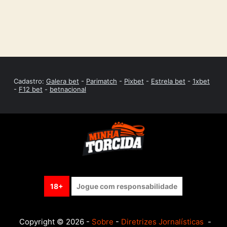
Cadastro:
Galera bet
-
Parimatch
-
Pixbet
-
Estrela bet
-
1xbet
-
F12 bet
-
betnacional
18+
Jogue com responsabilidade
Copyright © 2026 -
Sobre
-
Diretrizes Jornalísticas
-