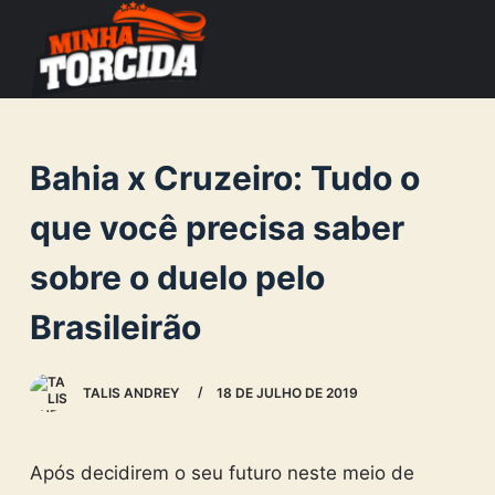
S
k
i
p
t
Bahia x Cruzeiro: Tudo o
o
c
que você precisa saber
o
sobre o duelo pelo
n
t
Brasileirão
e
n
TALIS ANDREY
18 DE JULHO DE 2019
t
Após decidirem o seu futuro neste meio de