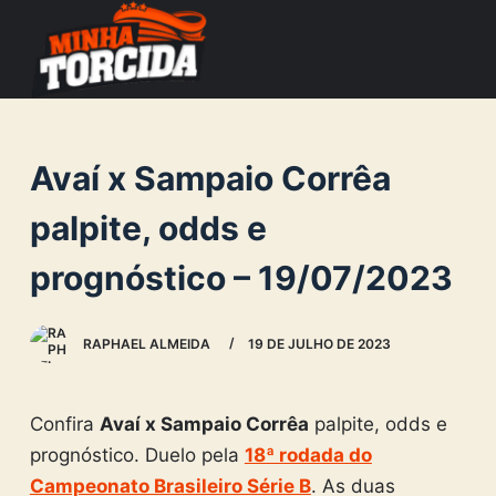
S
k
i
p
t
Avaí x Sampaio Corrêa
o
c
palpite, odds e
o
prognóstico – 19/07/2023
n
t
e
RAPHAEL ALMEIDA
19 DE JULHO DE 2023
n
t
Confira
Avaí x Sampaio Corrêa
palpite, odds e
prognóstico. Duelo pela
18ª rodada do
Campeonato Brasileiro Série B
. As duas