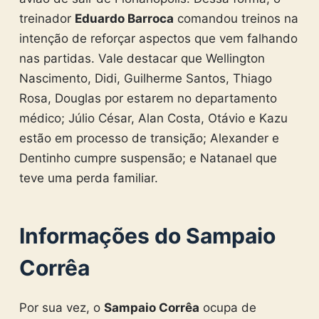
treinador
Eduardo Barroca
comandou treinos na
intenção de reforçar aspectos que vem falhando
nas partidas. Vale destacar que Wellington
Nascimento, Didi, Guilherme Santos, Thiago
Rosa, Douglas por estarem no departamento
médico; Júlio César, Alan Costa, Otávio e Kazu
estão em processo de transição; Alexander e
Dentinho cumpre suspensão; e Natanael que
teve uma perda familiar.
Informações do Sampaio
Corrêa
Por sua vez, o
Sampaio Corrêa
ocupa de