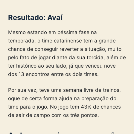
Resultado: Avaí
Mesmo estando em péssima fase na
temporada, o time catarinense tem a grande
chance de conseguir reverter a situação, muito
pelo fato de jogar diante da sua torcida, além de
ter histórico ao seu lado, já que venceu nove
dos 13 encontros entre os dois times.
Por sua vez, teve uma semana livre de treinos,
oque de certa forma ajuda na preparação do
time para o jogo. No jogo tem 43% de chances
de sair de campo com os três pontos.