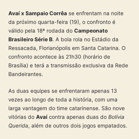
Avaí x Sampaio Corrêa
se enfrentam na noite
da próximo quarta-feira (19), o confronto é
válido pela 18ª rodada do
Campeonato
Brasileiro Série B
. A bola rola no Estádio da
Ressacada, Florianópolis em Santa Catarina. O
confronto acontece às 21h30 (horário de
Brasília) e terá a transmissão exclusiva da Rede
Bandeirantes.
As duas equipes se enfrentaram apenas 13
vezes ao longo de toda a história, com uma
larga vantagem do time catarinense. São nove
vitórias do
Avaí
contra apenas duas do
Bolívia
Querida
, além de outros dois jogos empatados.