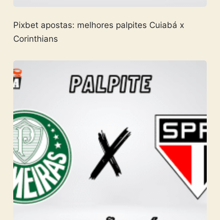
Pixbet apostas: melhores palpites Cuiabá x
Corinthians