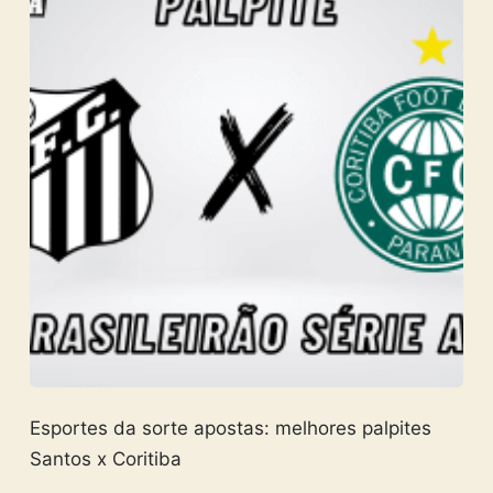
Esportes da sorte apostas: melhores palpites
Santos x Coritiba