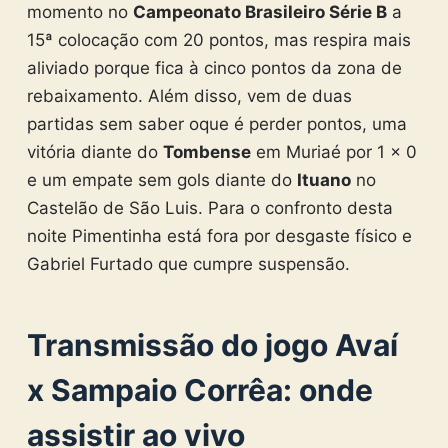
momento no
Campeonato Brasileiro Série B
a
15ª colocação com 20 pontos, mas respira mais
aliviado porque fica à cinco pontos da zona de
rebaixamento. Além disso, vem de duas
partidas sem saber oque é perder pontos, uma
vitória diante do
Tombense
em Muriaé por 1 x 0
e um empate sem gols diante do
Ituano
no
Castelão de São Luis. Para o confronto desta
noite Pimentinha está fora por desgaste físico e
Gabriel Furtado que cumpre suspensão.
Transmissão do jogo Avaí
x Sampaio Corrêa: onde
assistir ao vivo