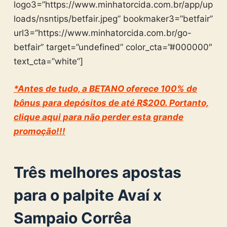
logo3=”https://www.minhatorcida.com.br/app/up
loads/nsntips/betfair.jpeg” bookmaker3=”betfair”
url3=”https://www.minhatorcida.com.br/go-
betfair” target=”undefined” color_cta=”#000000″
text_cta=”white”]
*Antes de tudo, a BETANO oferece 100% de
bônus para depósitos de até R$200. Portanto,
clique aqui para não perder esta grande
promoção!!!
Três melhores apostas
para o palpite Avaí x
Sampaio Corrêa