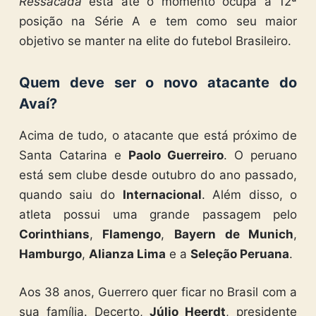
Ressacada
está até o momento ocupa a 12ª
posição na Série A e tem como seu maior
objetivo se manter na elite do futebol Brasileiro.
Quem deve ser o novo atacante do
Avaí?
Acima de tudo, o atacante que está próximo de
Santa Catarina e
Paolo Guerreiro
. O peruano
está sem clube desde outubro do ano passado,
quando saiu do
Internacional
. Além disso, o
atleta possui uma grande passagem pelo
Corinthians
,
Flamengo
,
Bayern de Munich
,
Hamburgo
,
Alianza Lima
e a
Seleção Peruana
.
Aos 38 anos, Guerrero quer ficar no Brasil com a
sua família. Decerto,
Júlio Heerdt
, presidente