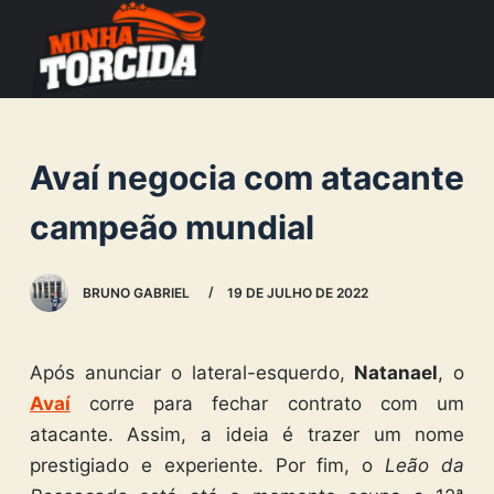
S
k
i
p
t
Avaí negocia com atacante
o
c
campeão mundial
o
n
BRUNO GABRIEL
19 DE JULHO DE 2022
t
e
n
Após anunciar o lateral-esquerdo,
Natanael
, o
t
Avaí
corre para fechar contrato com um
atacante. Assim, a ideia é trazer um nome
prestigiado e experiente. Por fim, o
Leão da