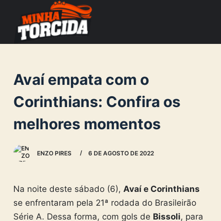
S
k
i
p
t
Avaí empata com o
o
c
Corinthians: Confira os
o
melhores momentos
n
t
e
ENZO PIRES
6 DE AGOSTO DE 2022
n
t
Na noite deste sábado (6),
Avaí e Corinthians
se enfrentaram pela 21ª rodada do Brasileirão
Série A. Dessa forma, com gols de
Bissoli
, para