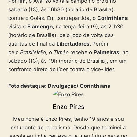
Por fim, o Avaí só volta à campo no próximo
sábado (13), às 16h30 (horário de Brasília),
contra o Goiás. Em contrapartida, o
Corinthians
visita o
Flamengo,
na terça-feira (9), às 21h30
(horário de Brasília), pelo jogo de volta das
quartas de final da
Libertadores.
Porém,
pelo
Brasileirão
, o
Timão
recebe o
Palmeiras,
no
sábado (13), às 19h (horário de Brasília), em um
confronto direto do líder contra o vice-líder.
Foto destaque: Divulgação/ Corinthians
Enzo Pires
Meu nome é Enzo Pires, tenho 19 anos e sou
estudante de jornalismo. Desde que terminei a
escola eu tinha certeza que meu futuro seria no