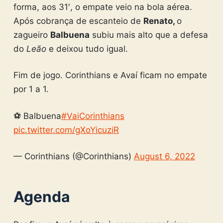
forma, aos 31′, o empate veio na bola aérea.
Após cobrança de escanteio de
Renato,
o
zagueiro
Balbuena
subiu mais alto que a defesa
do
Leão
e deixou tudo igual.
Fim de jogo. Corinthians e Avaí ficam no empate
por 1 a 1.
⚽ Balbuena
#VaiCorinthians
pic.twitter.com/gXoYicuziR
— Corinthians (@Corinthians)
August 6, 2022
Agenda