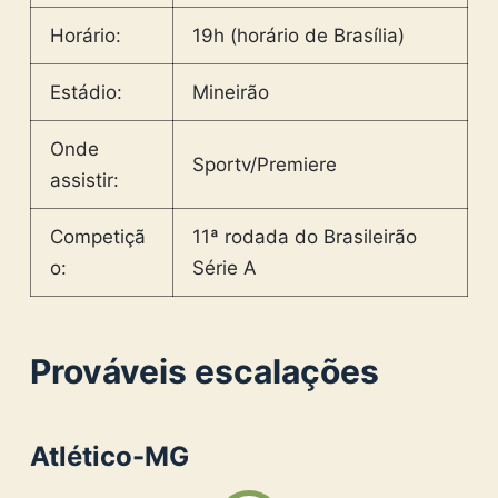
Horário:
19h (horário de Brasília)
Estádio:
Mineirão
Onde
Sportv/Premiere
assistir:
Competiçã
11ª rodada do Brasileirão
o:
Série A
Prováveis escalações
Atlético-MG