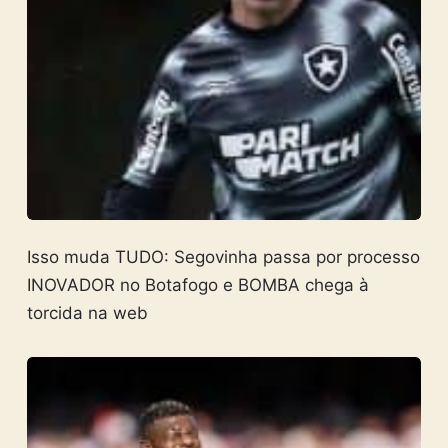
Isso muda TUDO: Segovinha passa por processo
INOVADOR no Botafogo e BOMBA chega à
torcida na web