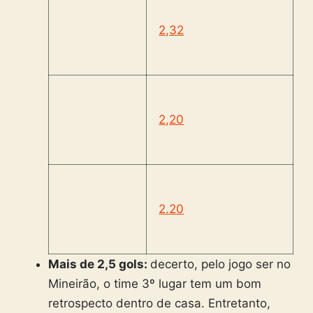
2,32
2,20
2.20
Mais de 2,5 gols:
decerto, pelo jogo ser no
Mineirão, o time 3º lugar tem um bom
retrospecto dentro de casa. Entretanto,