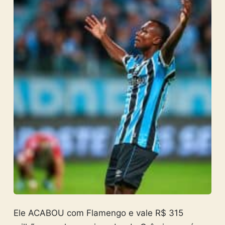
Ele ACABOU com Flamengo e vale R$ 315