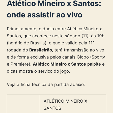
Atlético Mineiro x Santos:
onde assistir ao vivo
Primeiramente, o duelo entre Atlético Mineiro x
Santos, que acontece neste sábado (11), às 19h
(horário de Brasília), e que é válido pela 11ª
rodada do
Brasileirão,
terá transmissão ao vivo
e de forma exclusiva pelos canais Globo (Sportv
e Premiere).
Atlético Mineiro x Santos
palpite e
dicas mostra o serviço do jogo.
Veja a ficha técnica da partida abaixo:
ATLÉTICO MINEIRO X
SANTOS