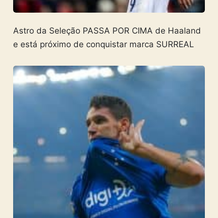
Astro da Seleção PASSA POR CIMA de Haaland
e está próximo de conquistar marca SURREAL