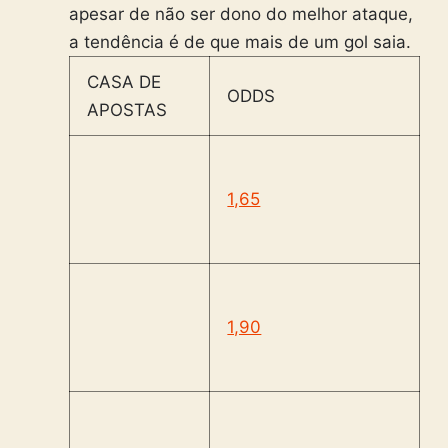
apesar de não ser dono do melhor ataque,
a tendência é de que mais de um gol saia.
CASA DE
ODDS
APOSTAS
1,65
1,90