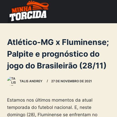
S
k
i
p
t
Atlético-MG x Fluminense;
o
c
Palpite e prognóstico do
o
jogo do Brasileirão (28/11)
n
t
e
TALIS ANDREY
27 DE NOVEMBRO DE 2021
n
t
Estamos nos últimos momentos da atual
temporada do futebol nacional. E, neste
domingo (28), Fluminense se enfrentam no