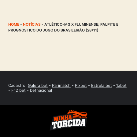
HOME
-
NOTÍCIAS
-
ATLÉTICO-MG X FLUMINENSE; PALPITE E
PROGNÓSTICO DO JOGO DO BRASILEIRÃO (28/11)
Cadastro:
Galera bet
-
Parimatch
-
Pixbet
-
Estrela bet
-
1xbet
-
F12 bet
-
betnacional