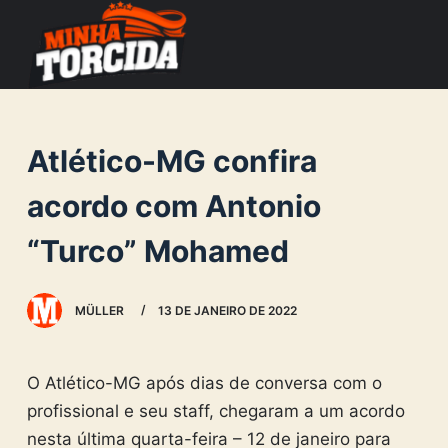
S
k
i
p
t
Atlético-MG confira
o
c
acordo com Antonio
o
“Turco” Mohamed
n
t
e
MÜLLER
13 DE JANEIRO DE 2022
n
t
O Atlético-MG após dias de conversa com o
profissional e seu staff, chegaram a um acordo
nesta última quarta-feira – 12 de janeiro para