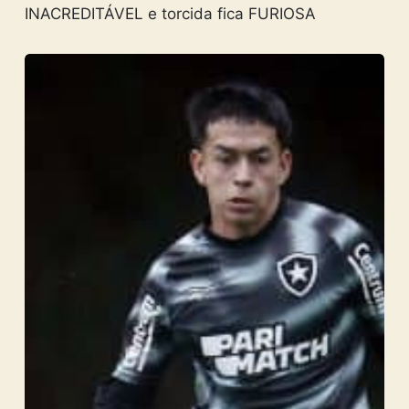
INACREDITÁVEL e torcida fica FURIOSA