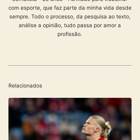
com esporte, que faz parte da minha vida desde
sempre. Todo o processo, da pesquisa ao texto,
análise a opinião, tudo passa por amor a
profissão.
Relacionados