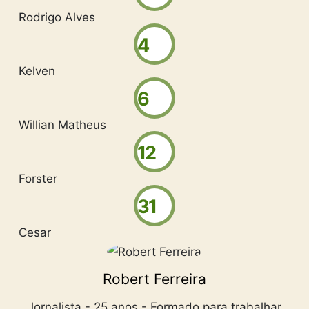
Rodrigo Alves
4
Kelven
6
Willian Matheus
12
Forster
31
Cesar
Robert Ferreira
Jornalista - 25 anos - Formado para trabalhar