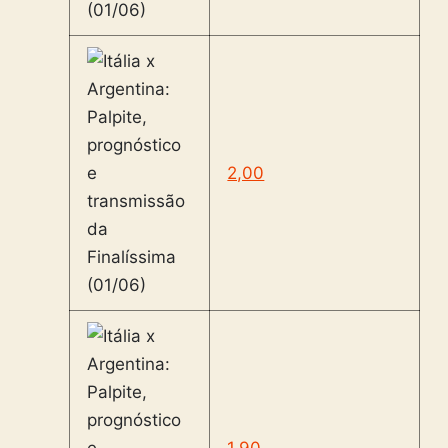
2,00
1,90