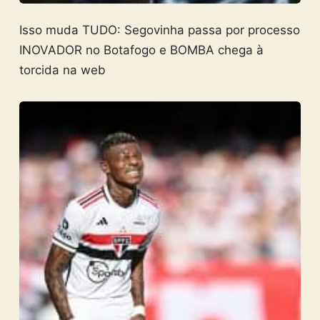
Isso muda TUDO: Segovinha passa por processo
INOVADOR no Botafogo e BOMBA chega à
torcida na web