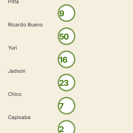
Pitta
9
Ricardo Bueno
50
Yuri
16
Jadson
23
Chico
7
Capixaba
2