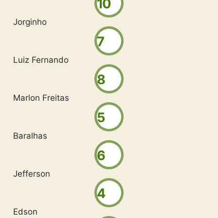
10
Jorginho
7
Luiz Fernando
8
Marlon Freitas
5
Baralhas
6
Jefferson
4
Edson