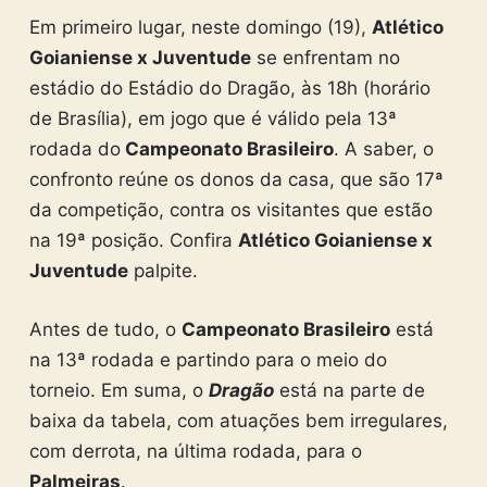
Em primeiro lugar, neste domingo (19),
Atlético
Goianiense x Juventude
se enfrentam no
estádio do Estádio do Dragão, às 18h (horário
de Brasília), em jogo que é válido pela 13ª
rodada do
Campeonato Brasileiro
. A saber, o
confronto reúne os donos da casa, que são 17ª
da competição, contra os visitantes que estão
na 19ª posição. Confira
Atlético Goianiense x
Juventude
palpite.
Antes de tudo, o
Campeonato Brasileiro
está
na 13ª rodada e partindo para o meio do
torneio. Em suma, o
Dragão
está na parte de
baixa da tabela, com atuações bem irregulares,
com derrota, na última rodada, para o
Palmeiras
.