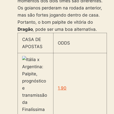
momentos dos dois times são diferentes.
Os goianos perderam na rodada anterior,
mas são fortes jogando dentro de casa.
Portanto, o bom palpite de vitória do
Dragão
,
pode ser uma boa alternativa.
CASA DE
ODDS
APOSTAS
1,90