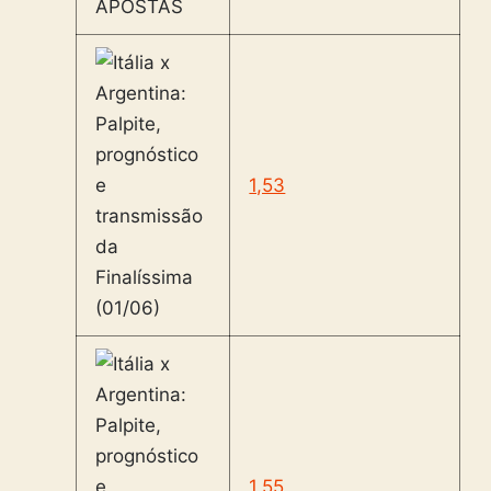
APOSTAS
1,53
1,55