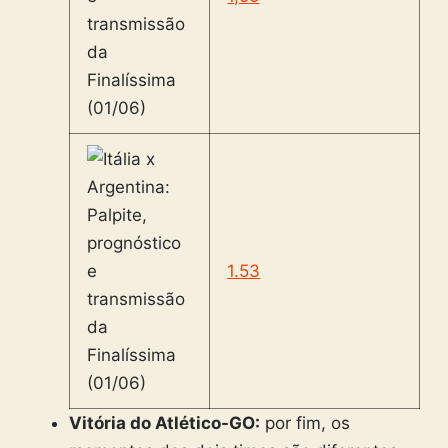
1.53
Vitória do Atlético-GO:
por fim, os