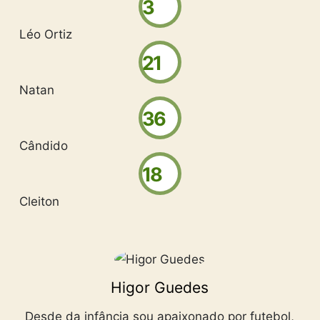
3
Léo Ortiz
21
Natan
36
Cândido
18
Cleiton
Higor Guedes
Desde da infância sou apaixonado por futebol,