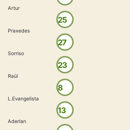
Artur
25
Praxedes
27
Sorriso
23
Raúl
8
L.Evangelista
13
Aderlan