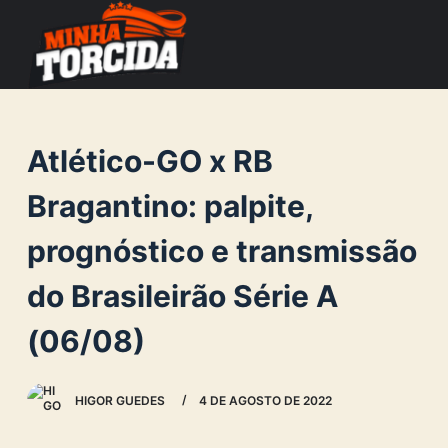
S
k
i
p
t
Atlético-GO x RB
o
c
Bragantino: palpite,
o
prognóstico e transmissão
n
t
do Brasileirão Série A
e
n
(06/08)
t
HIGOR GUEDES
4 DE AGOSTO DE 2022