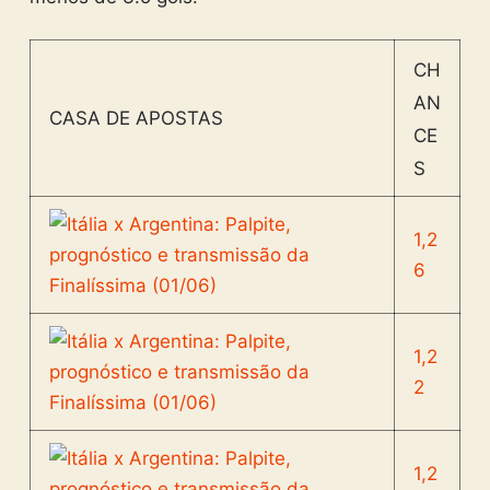
CH
AN
CASA DE APOSTAS
CE
S
1,2
6
1,2
2
1,2