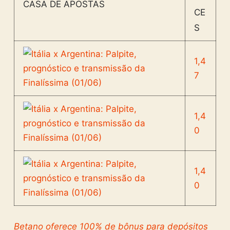
CASA DE APOSTAS
CE
S
1,4
7
1,4
0
1,4
0
Betano
oferece 100% de bônus para depósitos