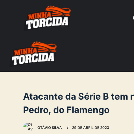
S
k
i
p
t
o
c
o
n
t
e
Atacante da Série B tem
n
Pedro, do Flamengo
t
OTÁVIO SILVA
29 DE ABRIL DE 2023