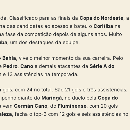
. Classificado para as finais da
Copa do Nordeste
, a
ma das candidatas ao acesso e bateu o
Coritiba
na
ima fase da competição depois de alguns anos. Muito
uba
, um dos destaques da equipe.
o
Bahia
, vive o melhor momento da sua carreira. Pelo
de
Pedro
,
Cano
e demais atacantes da
Série A do
 e 13 assistências na temporada.
 gols, com 24 no total. São 21 gols e três assistências,
mpenho diante do
Maringá
, no duelo pela
Copa do
ás vem
Germán Cano
, do
Fluminense
, com 20 gols
aleza
, fecha o top-3 com 12 gols e seis assistências no