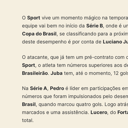
O
Sport
vive um momento mágico na temporada
equipe vai bem no início da
Série B
, onde é u
Copa do Brasil
, se classificando para a próx
deste desempenho é por conta de
Luciano J
O atacante, que já tem um pré-contrato com 
Sport
, o atleta tem números superiores aos 
Brasileirão
.
Juba
tem, até o momento, 12 gols
Na
Série A
,
Pedro
é líder em participações em
números que foram impulsionados pelo dese
Brasil
, quando marcou quatro gols. Logo atr
marcados e uma assistência.
Lucero
, do
Fort
total.