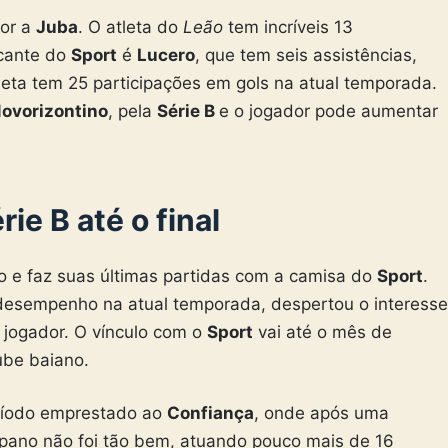
ior a
Juba
. O atleta do
Leão
tem incríveis 13
acante do
Sport
é
Lucero
, que tem seis assistências,
eta tem 25 participações em gols na atual temporada.
ovorizontino
, pela
Série B
e o jogador pode aumentar
rie B até o final
 e faz suas últimas partidas com a camisa do
Sport
.
u desempenho na atual temporada, despertou o interesse
 jogador. O vínculo com o
Sport
vai até o mês de
ube baiano.
eríodo emprestado ao
Confiança
, onde após uma
gipano não foi tão bem, atuando pouco mais de 16