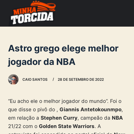
S
k
i
p
t
Astro grego elege melhor
o
c
jogador da NBA
o
n
CAIO SANTOS
28 DE SETEMBRO DE 2022
t
e
n
“Eu acho ele o melhor jogador do mundo”. Foi o
t
que disse o pivô do ,
Giannis Antetokounmpo
,
em relação a
Stephen Curry
, campeão da
NBA
21/22 com o
Golden State Warriors
. A