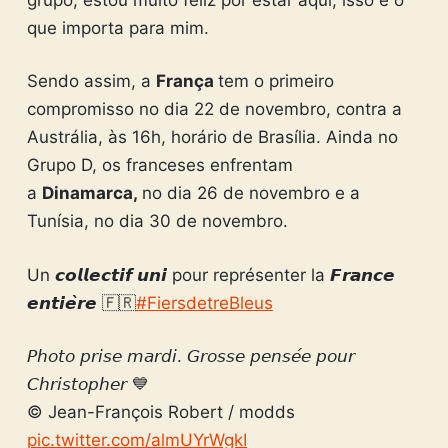
que importa para mim.
Sendo assim, a
França
tem o primeiro
compromisso no dia 22 de novembro, contra a
Austrália, às 16h, horário de Brasília. Ainda no
Grupo D, os franceses enfrentam
a
Dinamarca,
no dia 26 de novembro e a
Tunísia, no dia 30 de novembro.
Un 𝙘𝙤𝙡𝙡𝙚𝙘𝙩𝙞𝙛 𝙪𝙣𝙞 pour représenter la 𝙁𝙧𝙖𝙣𝙘𝙚
𝙚𝙣𝙩𝙞𝙚̀𝙧𝙚 🇫🇷
#FiersdetreBleus
𝘗𝘩𝘰𝘵𝘰 𝘱𝘳𝘪𝘴𝘦 𝘮𝘢𝘳𝘥𝘪. 𝘎𝘳𝘰𝘴𝘴𝘦 𝘱𝘦𝘯𝘴𝘦́𝘦 𝘱𝘰𝘶𝘳
𝘊𝘩𝘳𝘪𝘴𝘵𝘰𝘱𝘩𝘦𝘳 💙
© Jean-François Robert / modds
pic.twitter.com/almUYrWgkI