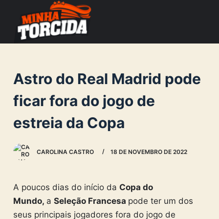
S
k
i
p
t
Astro do Real Madrid pode
o
c
ficar fora do jogo de
o
estreia da Copa
n
t
e
CAROLINA CASTRO
18 DE NOVEMBRO DE 2022
n
t
A poucos dias do início da
Copa do
Mundo,
a
Seleção Francesa
pode ter um dos
seus principais jogadores fora do jogo de