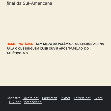
final da Sul-Americana
HOME
-
NOTÍCIAS
-
SEM MEDO DA POLÊMICA: GUILHERME ARANA
FALA O QUE NINGUÉM QUER OUVIR APÓS ‘PAPELÃO’ DO
ATLÉTICO-MG
Cadastro:
Galera bet
-
Parimatch
-
Pixbet
-
Estrela bet
-
1xbet
-
F12 bet
-
betnacional