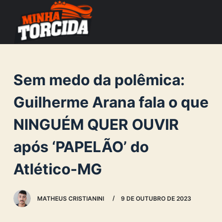
S
k
i
p
t
Sem medo da polêmica:
o
c
Guilherme Arana fala o que
o
NINGUÉM QUER OUVIR
n
t
após ‘PAPELÃO’ do
e
n
Atlético-MG
t
MATHEUS CRISTIANINI
9 DE OUTUBRO DE 2023