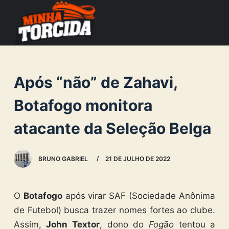
S
k
i
p
t
Após “não” de Zahavi,
o
c
Botafogo monitora
o
atacante da Seleção Belga
n
t
e
BRUNO GABRIEL
21 DE JULHO DE 2022
n
t
O
Botafogo
após virar SAF (Sociedade Anônima
de Futebol) busca trazer nomes fortes ao clube.
Assim,
John Textor
, dono do
Fogão
tentou a