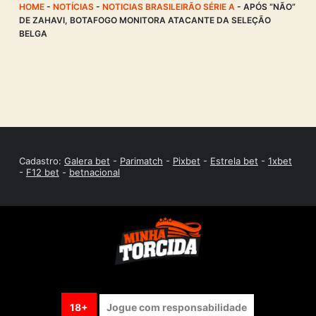
HOME
-
NOTÍCIAS
-
NOTICIAS BRASILEIRÃO SÉRIE A
-
APÓS “NÃO”
DE ZAHAVI, BOTAFOGO MONITORA ATACANTE DA SELEÇÃO
BELGA
Cadastro:
Galera bet
-
Parimatch
-
Pixbet
-
Estrela bet
-
1xbet
-
F12 bet
-
betnacional
18+
Jogue com responsabilidade