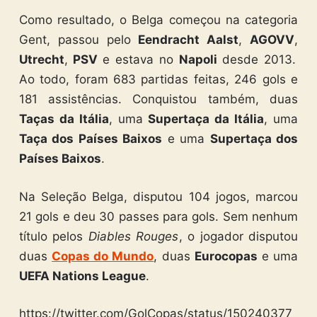
Como resultado, o Belga começou na categoria
Gent, passou pelo
Eendracht Aalst
,
AGOVV
,
Utrecht
,
PSV
e estava no
Napoli
desde 2013.
Ao todo, foram 683 partidas feitas, 246 gols e
181 assistências. Conquistou também, duas
Taças da Itália
, uma
Supertaça da Itália
, uma
Taça dos Países Baixos
e uma
Supertaça dos
Países Baixos
.
Na Seleção Belga, disputou 104 jogos, marcou
21 gols e deu 30 passes para gols. Sem nenhum
título pelos
Diables Rouges
, o jogador disputou
duas
Copas do Mundo
, duas
Eurocopas
e uma
UEFA Nations League
.
https://twitter.com/GolCopas/status/150240377