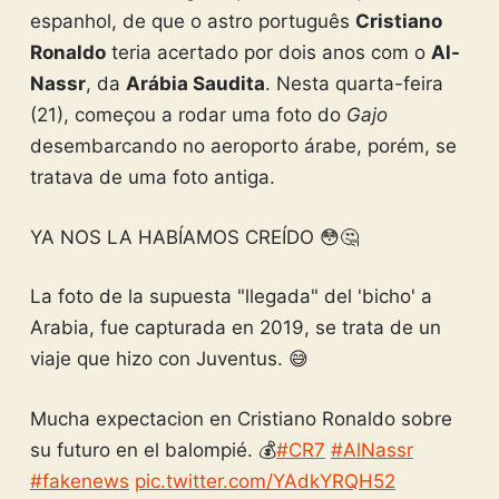
espanhol, de que o astro português
Cristiano
Ronaldo
teria acertado por dois anos com o
Al-
Nassr
, da
Arábia Saudita
. Nesta quarta-feira
(21), começou a rodar uma foto do
Gajo
desembarcando no aeroporto árabe, porém, se
tratava de uma foto antiga.
YA NOS LA HABÍAMOS CREÍDO 😳🤔
La foto de la supuesta "llegada" del 'bicho' a
Arabia, fue capturada en 2019, se trata de un
viaje que hizo con Juventus. 😅
Mucha expectacion en Cristiano Ronaldo sobre
su futuro en el balompié. 💰
#CR7
#AlNassr
#fakenews
pic.twitter.com/YAdkYRQH52