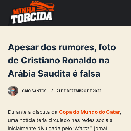
S
k
i
p
t
Apesar dos rumores, foto
o
c
de Cristiano Ronaldo na
o
Arábia Saudita é falsa
n
t
e
CAIO SANTOS
21 DE DEZEMBRO DE 2022
n
t
Durante a disputa da
Copa do Mundo do Catar
,
uma notícia teria circulado nas redes sociais,
inicialmente divulgada pelo “
Marca
“, jornal